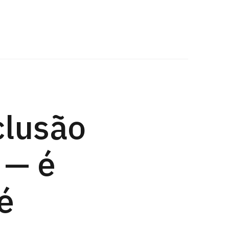
clusão
 — é
é