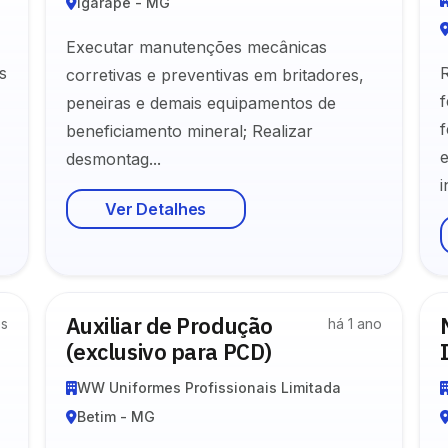
Igarapé - MG
Executar manutenções mecânicas
s
corretivas e preventivas em britadores,
peneiras e demais equipamentos de
f
beneficiamento mineral; Realizar
desmontag...
i
Ver Detalhes
Auxiliar de Produção
es
há 1 ano
(exclusivo para PCD)
WW Uniformes Profissionais Limitada
Betim - MG