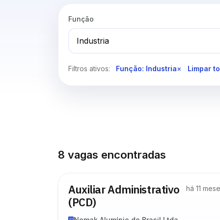
Função
Filtros ativos:
Função: Industria
×
Limpar t
8 vagas encontradas
Auxiliar Administrativo
há 11 mes
(PCD)
Nemak Alumínio do Brasil Ltda