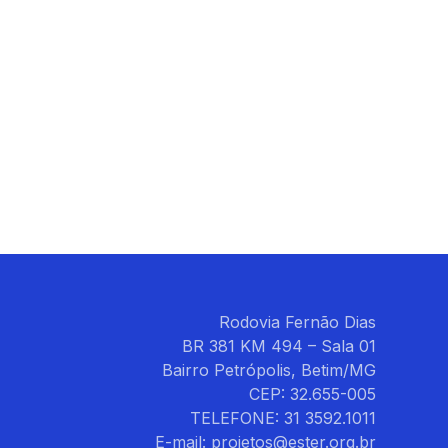
Rodovia Fernão Dias
BR 381 KM 494 – Sala 01
Bairro Petrópolis, Betim/MG
CEP: 32.655-005
TELEFONE: 31 3592.1011
E-mail: projetos@ester.org.br