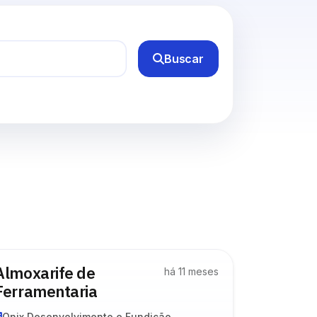
Buscar
Almoxarife de
há 11 meses
Ferramentaria
Onix Desenvolvimento e Fundição