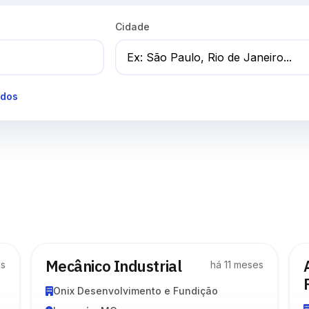
Cidade
odos
Mecânico Industrial
es
há 11 meses
Onix Desenvolvimento e Fundição