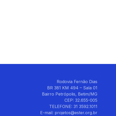
Rodovia Fernão Dias
BR 381 KM 494 – Sala 01
Bairro Petrópolis, Betim/MG
CEP: 32.655-005
TELEFONE: 31 3592.1011
E-mail: projetos@ester.org.br