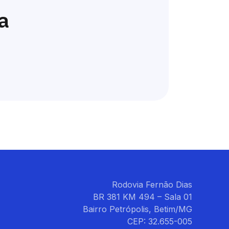
a
Rodovia Fernão Dias
BR 381 KM 494 – Sala 01
Bairro Petrópolis, Betim/MG
CEP: 32.655-005