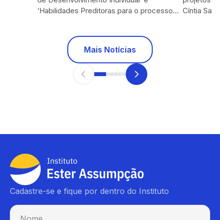
‘Habilidades Preditoras para o processo
Cíntia San
mercad
de Alfa...
come...
Mais Notícias
Cadastre-se e fique por dentro do Instituto