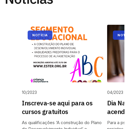
NOTÍCIA
NOTÍC
10/2023
04/2023
Inscreva-se aqui para os
Dia Nac
cursos gratuitos
acende 
inclusã
As qualificações ‘A construção do Plano
Para a psi
deficiê
de Desenvolvimento Individual’ e
projetos d